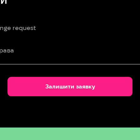
ИЙ
nge request
права
Залишити заявку