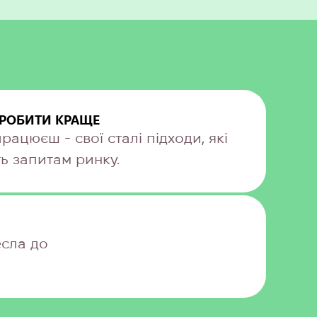
ЗРОБИТИ КРАЩЕ
працюєш - свої сталі підходи, які
ть запитам ринку.
есла до