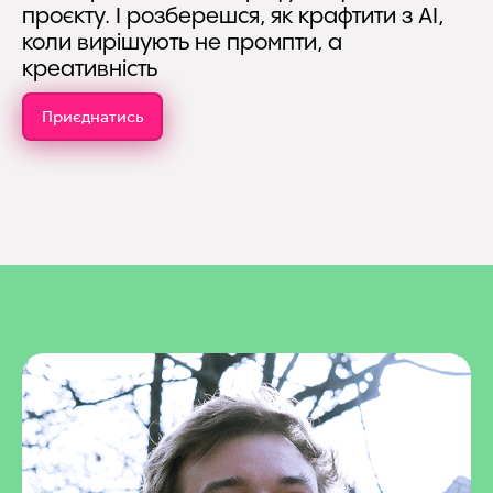
проєкту. І розберешся, як крафтити з AI,
коли вирішують не промпти, а
креативність
Приєднатись