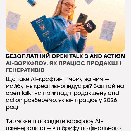
БЕЗОПЛАТНИЙ OPEN TALK З AND ACTION
AI-ВОРКФЛОУ: ЯК ПРАЦЮЄ ПРОДАКШН
ГЕНЕРАТИВІВ
Що таке AI-крафтинг і чому за ним —
майбутнє креативної індустрії? Залітай на
open talk: на прикладі продакшену and
action розберемо, як він працює у 2026
році
Ти зможеш дослідити воркфлоу AI-
дженераліста — від брифу до фінального