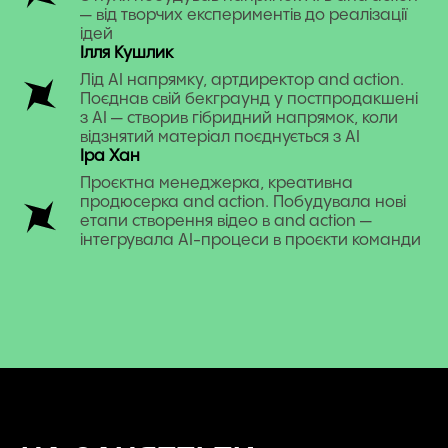
— від творчих експериментів до реалізації
ідей
Ілля Кушлик
Лід АІ напрямку, артдиректор and action.
Поєднав свій бекграунд у постпродакшені
з AI — створив гібридний напрямок, коли
відзнятий матеріал поєднується з AI
Іра Хан
Проєктна менеджерка, креативна
продюсерка and action. Побудувала нові
етапи створення відео в and action —
інтегрувала AI-процеси в проєкти команди