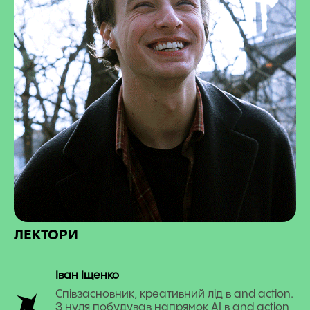
ЛЕКТОРИ
Іван Іщенко
Співзасновник, креативний лід в and action.
З нуля побудував напрямок AI в and action