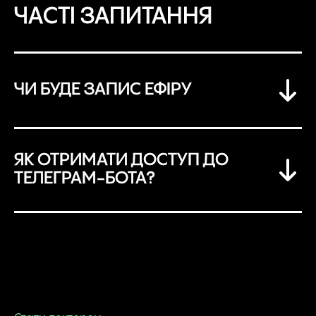
ЧАСТІ ЗАПИТАННЯ
ЧИ БУДЕ ЗАПИС ЕФІРУ
ЯК ОТРИМАТИ ДОСТУП ДО
ТЕЛЕГРАМ-БОТА?
Клікай на кнопку "Приєднатись" вище,
зареєструйся в телеграм-боті. Там ти будеш
отримувати наші сповіщення про онлайн,
отримаєш запис ефіру наступного дня після
онлайну та матимеш доступ до додаткових
матеріалів.