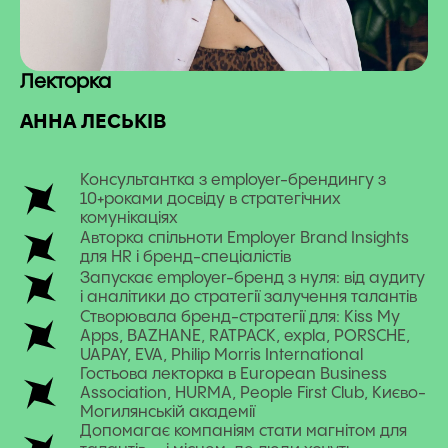
Лекторка
АННА ЛЕСЬКІВ
Консультантка з employer-брендингу з
10+роками досвіду в стратегічних
комунікаціях
Авторка спільноти Employer Brand Insights
для HR і бренд-спеціалістів
Запускає employer-бренд з нуля: від аудиту
і аналітики до стратегії залучення талантів
Створювала бренд-стратегії для: Kiss My
Apps, BAZHANE, RATPACK, expla, PORSCHE,
UAPAY, EVA, Philip Morris International
Гостьова лекторка в European Business
Association, HURMA, People First Club, Києво-
Могилянській академії
Допомагає компаніям стати магнітом для